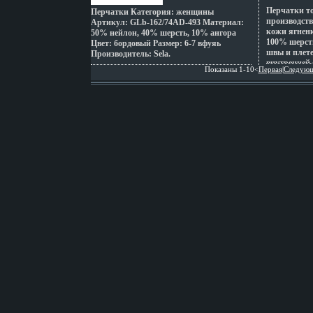
Перчатки 
Перчатки Категория: женщины
производст
Артикул: GLb-162/74AD-493 Материал:
кожи ягненк
50% нейлон, 40% шерсть, 10% ангора
100% шерст
Цвет: бордовый Размер: 6-7 вфуяь
швы и плете
Производитель: Sela.
внутренней
Показаны 1-10<
Первая
|
Следую
бщрюеот ни
до края пер
средняя Арт
марка: Eleg
8;85;9;95;1