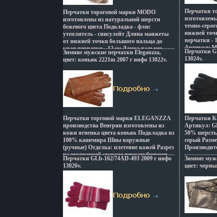
Перчатки т
Перчатки тороговой марки MODO
изготовлены
изготовлены из натуральной шерсти
темно-серог
бежевого цвета Подкладка - флис
нижней точ
утеплитель - синсулейт Длина манжеты
перчатки - 
от нижней точки большого пальца до
Артикул: M
края перчатки - 12 см Длина пальцев -
Перчатки G
Зимние мужские перчатки Eleganzza,
Eleganzza Ц
бщрээсредняя Артикул: M0 Торговая
13024v.
цвет: коньяк 2221m 2007 г инфо 13022v.
Страна: Ру
марка: Eleganzza Цвет: бежевый Размер: S
Страна: Румыния.
Перчатки торговой марки ELEGANZZA
Перчатки К
производства Венгрии изготовлены из
Артикул: G
кожи ягненка цвета коньяк Подкладка из
50% шерсть,
100% кашемира Швы наружные
серый Разме
(ручные) Отделка: плетение кожей Разрез
Производите
на внутренней стороне перчаткбщрюги
Перчатки GLb-162/74AD-493 2009 г инфо
Зимние мужс
Длина манжеты от нижней точки
13026v.
цвет: черны
большого пальца до края перчатки
составляет 4 см Артикул: 2221m Торговая
марка: Eleganzza Цвет: коньяк Размер:
85;9;95 Страна: Венгрия.