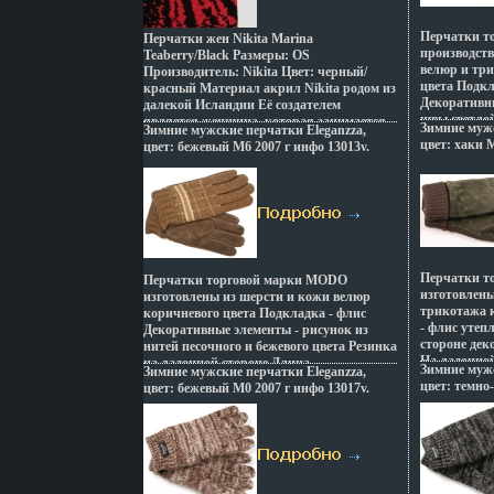
Перчатки т
Перчатки жен Nikita Marina
производств
Teaberry/Black Размеры: OS
велюр и три
Производитель: Nikita Цвет: черный/
цвета Подкл
красный Материал акрил Nikita родом из
Декоративн
далекой Исландии Её создателем
швы светло
является женщина, которая занимается
Зимние мужс
Зимние мужские перчатки Eleganzza,
лицевой сто
всеми видбщрэхами экстремального
цвет: хаки 
цвет: бежевый M6 2007 г инфо 13013v.
стороне Дл
спорта, включая серфинг! В создании
большого па
коллекции NIKITA всегда участвуют
см(трикота
самые креативные люди Тому, кто уже
отвернуть) 
выбрал одежду NIKITA известно, что
Артикул: C0
одним из важнейших отличительных
Цвет: бежев
особенностей этой одежды является ее
Румыния.
высокое качество, оригинальность,
комфвзусуорт Это философия смелой,
Перчатки т
Перчатки торговой марки MODO
чуть дерзкой современной девушки
изготовлены
изготовлены из шерсти и кожи велюр
обладающей оригинальным вкусом и
трикотажа 
коричневого цвета Подкладка - флис
жаждой самовыражения Каждая модель,
- флис утеп
Декоративные элементы - рисунок из
каждый цвет, каждый рисунок придуман
стороне де
нитей песочного и бежевого цвета Резинка
специально для этого бренда.
На ладонно
на ладонной стороне Длина
Зимние мужс
Зимние мужские перчатки Eleganzza,
Длина манж
манжбщрэъеты от нижней точки
цвет: темно
цвет: бежевый M0 2007 г инфо 13017v.
большого па
большого пальца до нижнего края
см Длина па
перчатки - 6 см Длина пальцев - средняя
MKH 0462 То
Артикул: M6 Торговая марка: Eleganzza
Цвет: хаки 
Цвет: бежевый Размер: L;M;S Страна:
Румыния.
Румыния.