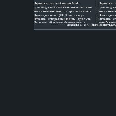
Перчатки торговой марки Modo
Перчатки т
производства Китай выполнены из ткани
производст
твид в комбинации с натуральной кожей
твид в комб
Подкладка -флис (100% полиэстер)
Подкладка -
Отделка - декоративные швы "три луча"
Отделка - 
На ладонной стороне бщряврезинка
луча"; рем
Показаны 11-20<
Первая
|
Предыдущая
|
С
Боковой разрез Длина манжеты от
блестящее с
нижней точки большого пальца до края
резинка Бо
перчаток - 4 5 см Длина пальцев -
от нижней т
средняя Артикул: SG01 Торговая марка:
края перчат
Eleganzza Цвет: коричневый/бежевый
средняя Арт
Размер: L;S Страна: Румыния.
Eleganzza Ц
Размер: L;