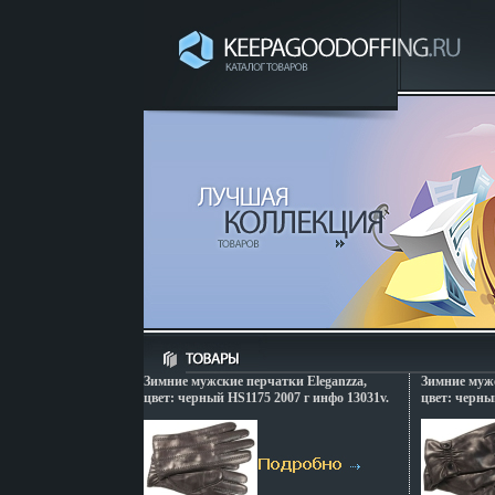
Зимние мужские перчатки Eleganzza,
Зимние мужс
цвет: черный HS1175 2007 г инфо 13031v.
цвет: черны