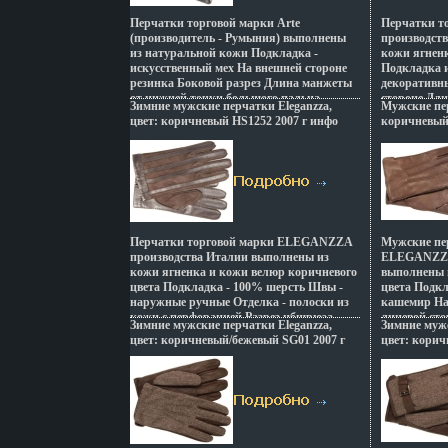
Перчатки торговой марки Arte
Перчатки 
(производитель - Румыния) выполнены
производств
из натуральной кожи Подкладка -
кожи ягненк
искусственный мех На внешней стороне
Подкладка 
резинка Боковой разрез Длина манжеты
декоративн
от нижней точки большого пальца
стороне Дл
Зимние мужские перчатки Eleganzza,
Мужские пер
добщрюф края перчаток - 5 5 см Длина
нбщрюъижне
цвет: коричневый HS1252 2007 г инфо
коричневый 
пальцев у этой модели средняя Артикул:
нижнего кра
13049v.
ARX-01/2 Торговая марка: Arte Цвет:
2062m Торго
черный Размер: 85;9;95;10 .
темно-корич
Страна: Вен
Перчатки торговой марки ELEGANZZA
Мужские пе
производства Италии выполнены из
ELEGANZZA
кожи ягненка и кожи велюр коричневого
выполнены 
цвета Подкладка - 100% шерсть Швы -
цвета Подк
наружные ручные Отделка - полоски из
кашемир На
кожи с перфорацией Разрез нбщрюэа
лицевой ст
Зимние мужские перчатки Eleganzza,
Зимние мужс
ладонной стороне Длина манжеты от
"тбщряари 
цвет: коричневый/бежевый SG01 2007 г
цвет: корич
нижней точки большого пальца до края
манжеты от
инфо 13059v.
инфо 13060v
перчаток - 6 см Артикул: HS1252
пальца до к
Торговая марка: Eleganzza Цвет:
пальцев - с
коричневый Размер: 8;85;9;95 Страна:
Торговая ма
Италия.
коричневый 
Румыния.