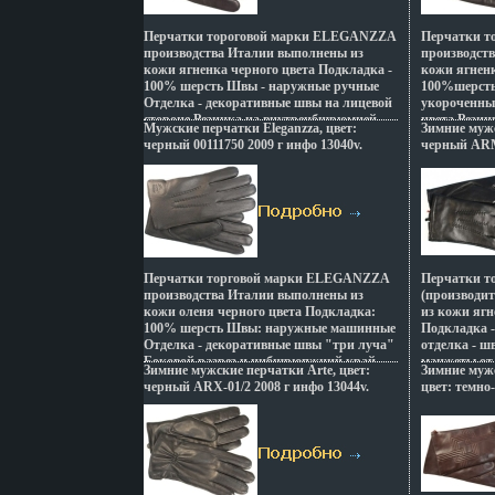
Перчатки тороговой марки ELEGANZZA
Перчатки 
производства Италии выполнены из
производст
кожи ягненка черного цвета Подкладка -
кожи ягненк
100% шерсть Швы - наружные ручные
100%шерсть
Отделка - декоративные швы на лицевой
укороченны
стороне Резинка на внутренбщрюмней
цвета Резин
Мужские перчатки Eleganzza, цвет:
Зимние мужс
стороне Длина манжеты от нижней точки
ладобщрюнн
черный 00111750 2009 г инфо 13040v.
черный ARM-
большого пальца до края перчаток - 4 5
манжеты от
см Длина пальцев - средняя Артикул:
пальца до к
HS1175 Торговая марка: Eleganzza Цвет:
пальцев - с
черный Размер: 8;85;9;95;10 Страна:
Торговая ма
Италия.
Размер: 8;8
Перчатки торговой марки ELEGANZZA
Перчатки то
производства Италии выполнены из
(производи
кожи оленя черного цвета Подкладка:
из кожи ягн
100% шерсть Швы: наружные машинные
Подкладка 
Отделка - декоративные швы "три луча"
отделка - ш
Боковой разрез и нибщрюпжний край
манжеты от
Зимние мужские перчатки Arte, цвет:
Зимние мужс
перчатки окантованы Длина манжеты от
пбщрюральца
черный ARX-01/2 2008 г инфо 13044v.
цвет: темно
нижней точки большого пальца до края
Артикул: A
инфо 13047v
перчаток - 5 см Артикул: HS916 Торговая
Arte Цвет: 
марка: Eleganzza Цвет: черный Размер: 8,
85, 9, 10 Страна: Италия.