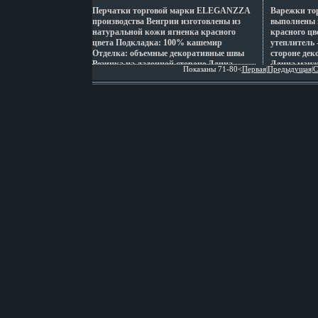
Перчатки торговой марки ELEGANZZA
Варежки то
производства Венгрии изготовлены из
выполнены 
натуральной кожи ягненка красного
красного цв
цвета Подкладка: 100% кашемир
утеплитель 
Отделка: объемные декоративные швы
стороне де
Резинка на ладонной стороне Длина
Длина манж
Показаны 71-80<
Первая
|
Предыдущая
|
С
мабщвуанжеты от нижней точки
большого па
большого пальца до края перчаток
Артикул: 19
составляет 5 5 см Артикул: 2521w
Цвет: красн
Торговая марка: Eleganzza Цвет: красный
Румыния.
Размер: 6;65;7;75;8 Страна: Венгрия.