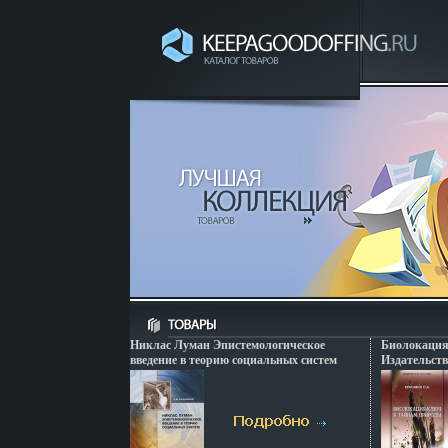
Никлас Луман Эпистемологическое
Биолокация
введение в теорию социальных систем
Издательств
Издательство: ИФРАН, 2007 г Мягкая
обложка, 17
обложка, 136 стр ISBN 978-5-9540-0072-6
Тираж: 1500
Тираж: 500 экз Формат: 60x84/16
(~143х205 м
(~143х205 мм) инфо 1405q.