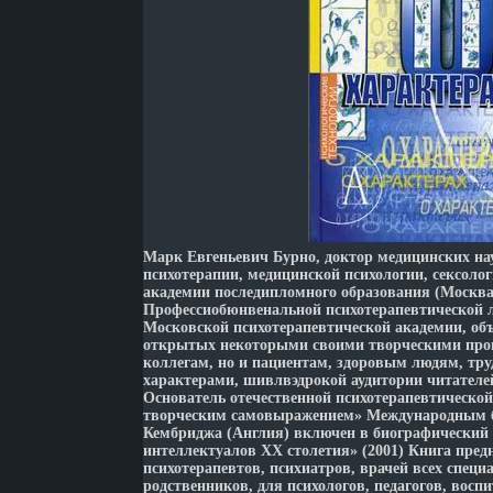
Марк Евгеньевич Бурно, доктор медицинских на
психотерапии, медицинской психологии, сексоло
академии последипломного образования (Москва)
Профессиобюнвенальной психотерапевтической л
Московской психотерапевтической академии, об
открытых некоторыми своими творческими прои
коллегам, но и пациентам, здоровым людям, тр
характерами, шивлвэдрокой аудитории читателей
Основатель отечественной психотерапевтическо
творческим самовыражением» Международным 
Кембриджа (Англия) включен в биографический
интеллектуалов XX столетия» (2001) Книга пред
психотерапевтов, психиатров, врачей всех специ
родственников, для психологов, педагогов, восп