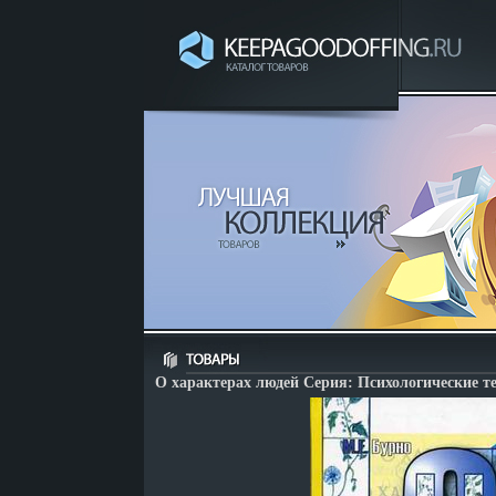
О характерах людей Серия: Психологические т