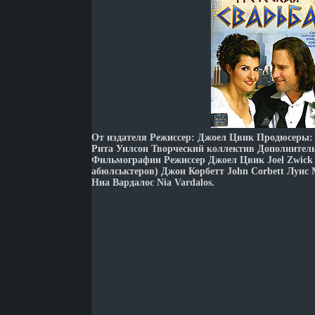
От издателя Режиссер: Джоел Цвик Продюсеры:
Рита Уилсон Творческий коллектив Дополнител
Фильмографии Режиссер Джоел Цвик Joel Zwick 
абюлськтеров) Джон Корбетт John Corbett Луис 
Ниа Вардалос Nia Vardalos.