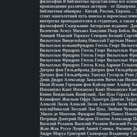
философии В библиотеке представлены все осн
произведения различных авторов - от Цицерона
библиотеки обширна - Китай, Россия, Европа… 
стоит многолетний путь поиска и переосмыслени
интересна преподавателям и студентам, а также 
философией Содержание Авторские издания: Да
Валентин Асмус Михаил Бакунин Пьер Бейль Як
Аниций Манлий Торкват Северин Боэций Сергей
Вильгельм Виндельбанд Николай Гартман Никол
Вильгельм всмыщФридрих Гегель Георг Вильгел
Вильгельм Фридрих Гегель Георг Вильгельм Фри
Вильгельм Фридрих Гегель Георг Вильгельм Фри
Вильгельм Фридрих Гегель Георг Вильгельм Фри
Вильгельм Фридрих Гегель Клод Адриан Гельвец
Дитрих фон Гильдебранд Дитрих фон Гильдебра
Дитрих фон Гильдебранд Эдмунд Гуссерль Рене
Дени Дидро Александр Замалеев Вячеслав Ива
Иван Ильин Германн фон Кайзерлинг Альбер 
Иммануил Кант Иммануил Кант Иммануил Кан
Бонно Кондильяк Конфуций, Лао Цзы Горазд Ко
Ксенофонт Жюльен Офре Ламетри Диоген Лаэртс
Алексей Лосев Алексей Лосев Алексей Лосев Ни
вувлцНиколай Лосский Лао Цзы, Люйши Чуньц
Эйкем де Монтень Фридрих Ницше Павел Новгор
Петрици Дмитрий Писарев Платон Александр П
Василий Розанов Василий Розанов Василий Роз
Жан-Жак Руссо Луций Анней Сенека, Филипп До
Андре Моруа Григорий Сковорода Владимир Со