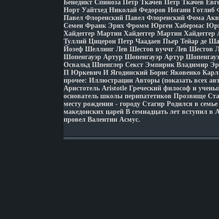
Бенедикт Спиноза Петр Ткачев Петр Ткачев Евг
Норт Уайтхед Николай Федоров Иоганн Готлиб 
Павел Флоренский Павел Флоренский Фома Ак
Семен Франк Эрих Фромм Юрген Хабермас Юрг
Хайдеггер Мартин Хайдеггер Мартин Хайдеггер
Туллий Цицерон Петр Чаадаев Пьер Тейар де Ш
Йозеф Шеллинг Лев Шестов вуччг Лев Шестов 
Шопенгауэр Артур Шопенгауэр Артур Шопенгау
Освальд Шпенглер Секст Эмпирик Владимир Э
П Юркевич И Ягодинский Борис Яковенко Карл 
прочее: Иллюстрации Авторы (показать всех ав
Аристотель Aristotle Греческий философ и учены
основатель школы перипатетиков Прозвище Ста
месту рождения - городу Стагир Родился в семье
македонских царей В семнадцать лет вступил в 
провел Валентин Асмус.