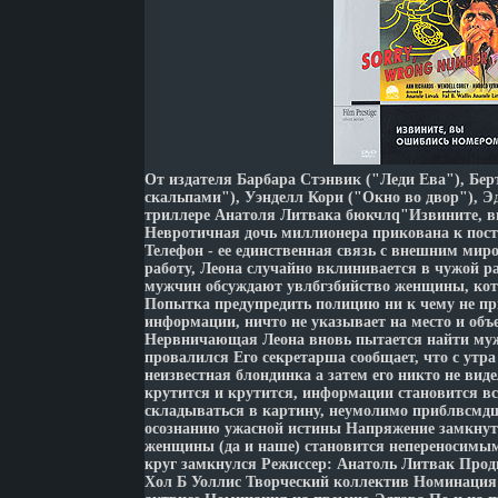
От издателя Барбара Стэнвик ("Леди Ева"), Бер
скальпами"), Уэнделл Кори ("Окно во двор"), Эд
триллере Анатоля Литвака бюкчлq"Извините, 
Невротичная дочь миллионера прикована к пост
Телефон - ее единственная связь с внешним ми
работу, Леона случайно вклинивается в чужой р
мужчин обсуждают увлбгзбийство женщины, кот
Попытка предупредить полицию ни к чему не п
информации, ничто не указывает на место и объ
Нервничающая Леона вновь пытается найти мужа
провалился Его секретарша сообщает, что с утр
неизвестная блондинка а затем его никто не вид
крутится и крутится, информации становится вс
складываться в картину, неумолимо приблвсм
осознанию ужасной истины Напряжение замкнуто
женщины (да и наше) становится непереносимым
круг замкнулся Режиссер: Анатоль Литвак Про
Хол Б Уоллис Творческий коллектив Номинация