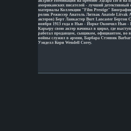
актрисе Номинация на премию Эдгара По и на 
американских писателей - лучший детективный
материалы Коллекции "Film Prestige" Биографи
ролик Режиссер Анатоль Литвак Anatole Litvak 
актеров) Берт Ланкастер Burt Lancaster Бертон 
ноября 1913 года в Нью - Йорке Окончил Нью -
Карьеру свою актер начинал в цирке, где высту
работал продавцом, сыщиком, официантом, во 
войны служил в армии, Барбара Стэнвик Barbara
Уэнделл Кори Wendell Corey.