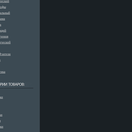
ческий
рофы
альный
ама
а
ющий
чения
ический
Фэнтези
р
тика
ки
ки
ы
вки