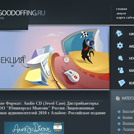
ine Формат: Audio CD (Jewel Case) Дистрибьюторы:
ООО "Юниверсал Мьюзик" Россия Лицензионные
Биогра
ки аудионосителей 2010 г Альбом: Российское издание
Боевик
Военны
Детект