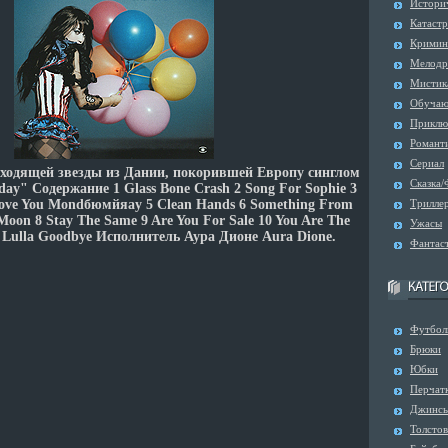
Истори
Катаст
Кримин
Мелодр
Мистик
Обуча
Приклю
Романт
Сериал
сходящей звезды из Дании, покорившей Европу синглом
Сказка/
day" Содержание 1 Glass Bone Crash 2 Song For Sophie 3
l Love You Mondбюмйяay 5 Clean Hands 6 Something From
Трилле
 Moon 8 Stay The Same 9 Are You For Sale 10 You Are The
Ужасы
2 Lulla Goodbye Исполнитель Аура Дионе Aura Dione.
Фантас
Футбол
Брюки
Юбки
Перчат
Джинс
Толсто