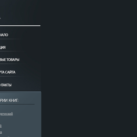
фический
й
ив