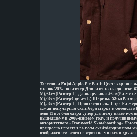
Толстовка Enjoi Apple-Pie Earth Цвет: коричне
хлопок/20% полиэстер Длина от горла до низа: 
M),66см(Размер L) Длина рукава: 56см(Размер S
M),60см(Размербщвым L) Ширина: 52см(Размер 
M),56см(Размер L) Производитель: Enjoi Размеры
самая популярная скейтборд марка в семействе 
день И все благодаря супер удачному видео комп
вышедшему в 2006-взйоеом году, и получившему
авторитетного «Transworld Skateboarding» Логоти
прекрасно известен во всем скейтбордическом ми
изображением этого невероятно милого и друже