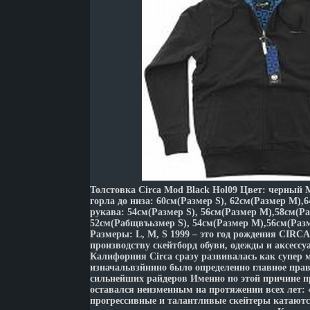
Толстовка Circa Mod Black Hol09 Цвет: черный 
горла до низа: 60см(Размер S), 62см(Размер M),
рукава: 54см(Размер S), 56см(Размер M),58см(Р
52см(Рабщвъьзмер S), 54см(Размер M),56см(Разм
Размеры: L, M, S 1999 – это год рождения CIRCA
производству скейтборд обуви, одежды и аксессу
Калифорния Circa сразу развивалась как супер 
изначальвзйннно было определенно главное прав
сильнейших райдеров Именно по этой причине п
оставался неизменным на протяжении всех лет:
прогрессивные и талантливые скейтеры катаютс