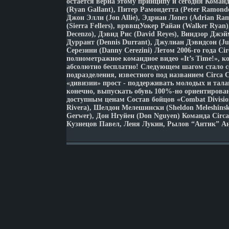
остается верна этому принципу и сегодня Команд
(Ryan Gallant), Питер Рамондетта (Peter Ramonde
Джон Элли (Jon Allie), Эдриан Лопез (Adrian Ra
(Sierra Fellers), врввщУокер Райан (Walker Ryan)
Decenzo), Дэвид Рис (David Reyes), Виндзор Джэй
Дуррант (Dennis Durrant), Джулиан Дэвидсон (Ju
Серезини (Danny Cerezini) Летом 2006-го года Ci
полнометражное командное видео «It’s Time!», к
абсолютно бесплатно! Следующем шагом стало с
подразделения, известного под названием Circa 
«дивизии» прост - поддерживать молодых и тала
конечно, выпускать обувь 100%-но ориентирова
доступным ценам Состав бойцов «Combat Divisio
Rivera), Шелдон Мелешински (Sheldon Meleshinsk
Gerwer), Дон Нгуйен (Don Nguyen) Команда Circa
Кузнецов Павел, Леня Лукин, Рылов “Антик” Ан